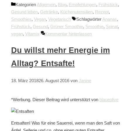
Kategorien
Allgemein
,
Blog
,
Empfehlungen
,
Frühstück
,
Gesund leben
,
Getränke
,
Küchenutensilien
,
Rezept
,
Smoothies
,
Vegan
,
Vegetarisch
Schlagwörter
Ananas
,
Frühstück
,
Gesund
,
Grüner Smoothie
,
Smoothie
,
Spinat
,
vegan
,
Vitamix
Kommentar hinterlassen
Du willst mehr Energie im
Alltag? Entsafte!
18. März 2018
26. August 2016
von
Janine
*Werbung. Dieser Beitrag wird unterstützt von
blaueolive
Entsaften! Was für eine Sauerrei, wenn man den Saft von
Äpfel, Sellerie und co. ohne einen guten Entsafter