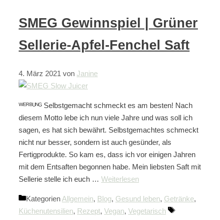
SMEG Gewinnspiel | Grüner
Sellerie-Apfel-Fenchel Saft
4. März 2021
von
Janine
ᵂᴱᴿᴮᵁᴺᴳ Selbstgemacht schmeckt es am besten! Nach
diesem Motto lebe ich nun viele Jahre und was soll ich
sagen, es hat sich bewährt. Selbstgemachtes schmeckt
nicht nur besser, sondern ist auch gesünder, als
Fertigprodukte. So kam es, dass ich vor einigen Jahren
mit dem Entsaften begonnen habe. Mein liebsten Saft mit
Sellerie stelle ich euch …
Weiterlesen
Kategorien
Allgemein
,
Blog
,
Gesund leben
,
Getränke
,
Küchenutensilien
,
Rezept
,
Vegan
,
Vegetarisch