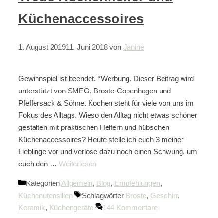
Küchenaccessoires
1. August 2019
11. Juni 2018
von
Janine
Gewinnspiel ist beendet. *Werbung. Dieser Beitrag wird
unterstützt von SMEG, Broste-Copenhagen und
Pfeffersack & Söhne. Kochen steht für viele von uns im
Fokus des Alltags. Wieso den Alltag nicht etwas schöner
gestalten mit praktischen Helfern und hübschen
Küchenaccessoires? Heute stelle ich euch 3 meiner
Lieblinge vor und verlose dazu noch einen Schwung, um
euch den …
Weiterlesen
Kategorien
Allgemein
,
Blog
,
Empfehlungen
,
Küchenutensilien
Schlagwörter
Broste
,
Geschirr
,
Keramik
,
Küchengeräte
144 Kommentare