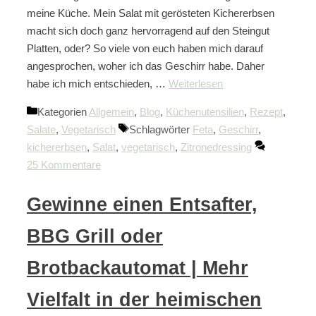
meine Küche. Mein Salat mit gerösteten Kichererbsen
macht sich doch ganz hervorragend auf den Steingut
Platten, oder? So viele von euch haben mich darauf
angesprochen, woher ich das Geschirr habe. Daher
habe ich mich entschieden, …
Weiterlesen
Kategorien
Allgemein
,
Blog
,
Küchenutensilien
,
Rezept
,
Salate
,
Vegetarisch
Schlagwörter
Feta
,
Geschirr
,
kichererbsen
,
Salat
,
vegetarisch
,
Zitronedressing
25 Kommentare
Gewinne einen Entsafter,
BBG Grill oder
Brotbackautomat | Mehr
Vielfalt in der heimischen