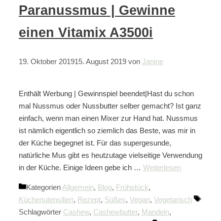
Paranussmus | Gewinne
einen Vitamix A3500i
19. Oktober 2019
15. August 2019
von
Janine
Enthält Werbung | Gewinnspiel beendet|Hast du schon
mal Nussmus oder Nussbutter selber gemacht? Ist ganz
einfach, wenn man einen Mixer zur Hand hat. Nussmus
ist nämlich eigentlich so ziemlich das Beste, was mir in
der Küche begegnet ist. Für das supergesunde,
natürliche Mus gibt es heutzutage vielseitige Verwendung
in der Küche. Einige Ideen gebe ich …
Weiterlesen
Kategorien
Allgemein
,
Blog
,
Frühstück
,
Küchenutensilien
,
Rezept
,
Süßes
,
Vegan
,
Vegetarisch
Schlagwörter
Cashew
,
Cashewbutter
,
Mandeln
,