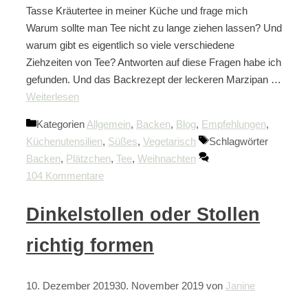
Tasse Kräutertee in meiner Küche und frage mich
Warum sollte man Tee nicht zu lange ziehen lassen? Und
warum gibt es eigentlich so viele verschiedene
Ziehzeiten von Tee? Antworten auf diese Fragen habe ich
gefunden. Und das Backrezept der leckeren Marzipan …
Weiterlesen
Kategorien
Allgemein
,
Backen
,
Blog
,
Empfehlungen
,
Küchenutensilien
,
Süßes
,
Vegetarisch
Schlagwörter
Backen
,
Plätzchen
,
Tee
,
Weihnachten
104 Kommentare
Dinkelstollen oder Stollen
richtig formen
10. Dezember 2019
30. November 2019
von
Janine