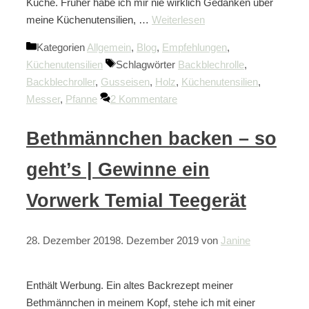
Küche. Früher habe ich mir nie wirklich Gedanken über
meine Küchenutensilien, …
Weiterlesen
Kategorien
Allgemein
,
Blog
,
Empfehlungen
,
Küchenutensilien
Schlagwörter
Backblechrolle
,
Backblechroller
,
Gusseisen
,
Holz
,
Küchenutensilien
,
Messer
,
Pfanne
2 Kommentare
Bethmännchen backen – so
geht’s | Gewinne ein
Vorwerk Temial Teegerät
28. Dezember 2019
8. Dezember 2019
von
Janine
Enthält Werbung. Ein altes Backrezept meiner
Bethmännchen in meinem Kopf, stehe ich mit einer