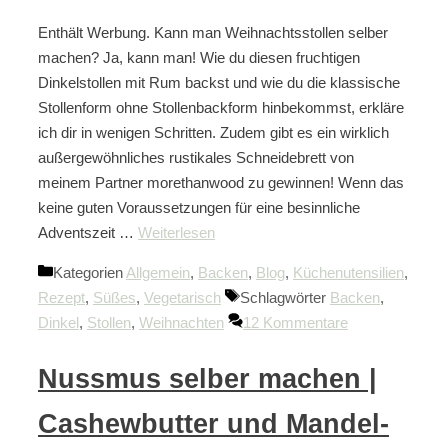
Enthält Werbung. Kann man Weihnachtsstollen selber
machen? Ja, kann man! Wie du diesen fruchtigen
Dinkelstollen mit Rum backst und wie du die klassische
Stollenform ohne Stollenbackform hinbekommst, erkläre
ich dir in wenigen Schritten. Zudem gibt es ein wirklich
außergewöhnliches rustikales Schneidebrett von
meinem Partner morethanwood zu gewinnen! Wenn das
keine guten Voraussetzungen für eine besinnliche
Adventszeit …
Weiterlesen
Kategorien
Allgemein
,
Backen
,
Blog
,
Küchenutensilien
,
Rezept
,
Süßes
,
Vegetarisch
Schlagwörter
Backen
,
Dinkel
,
Stollen
,
Weihnachten
12 Kommentare
Nussmus selber machen |
Cashewbutter und Mandel-