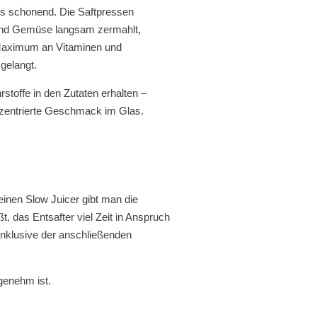
s schonend. Die Saftpressen
 und Gemüse langsam zermahlt,
s Maximum an Vitaminen und
 gelangt.
toffe in den Zutaten erhalten –
nzentrierte Geschmack im Glas.
 einen Slow Juicer gibt man die
 das Entsafter viel Zeit in Anspruch
 inklusive der anschließenden
genehm ist.