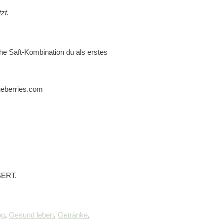
zt.
he Saft-Kombination du als erstes
ueberries.com
ERT.
og
,
Gesund leben
,
Getränke
,