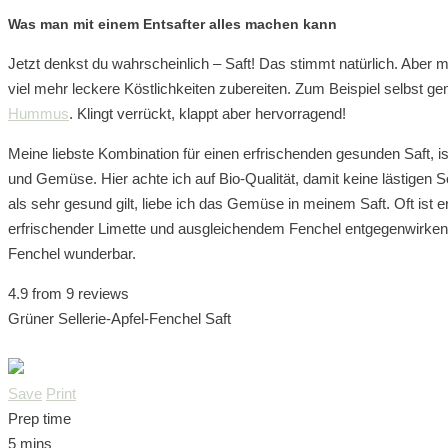
Was man mit einem Entsafter alles machen kann
Jetzt denkst du wahrscheinlich – Saft! Das stimmt natürlich. Aber 
viel mehr leckere Köstlichkeiten zubereiten. Zum Beispiel selbst 
Hummus
. Klingt verrückt, klappt aber hervorragend!
Meine liebste Kombination für einen erfrischenden gesunden Saft, i
und Gemüse. Hier achte ich auf Bio-Qualität, damit keine lästigen S
als sehr gesund gilt, liebe ich das Gemüse in meinem Saft. Oft ist
erfrischender Limette und ausgleichendem Fenchel entgegenwirke
Fenchel wunderbar.
4.9
from
9
reviews
Grüner Sellerie-Apfel-Fenchel Saft
Save
Print
Prep time
5 mins