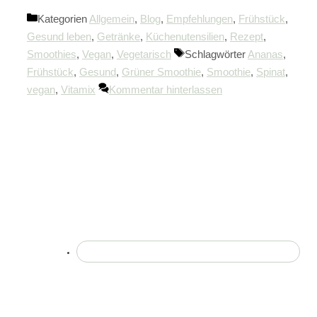
Kategorien
Allgemein
,
Blog
,
Empfehlungen
,
Frühstück
,
Gesund leben
,
Getränke
,
Küchenutensilien
,
Rezept
,
Smoothies
,
Vegan
,
Vegetarisch
Schlagwörter
Ananas
,
Frühstück
,
Gesund
,
Grüner Smoothie
,
Smoothie
,
Spinat
,
vegan
,
Vitamix
Kommentar hinterlassen