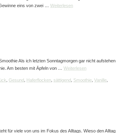
 Gewinne eins von zwei …
Weiterlesen
Smoothie Als ich letzten Sonntagmorgen gar nicht aufstehen
othie. Am besten mit Äpfeln von …
Weiterlesen
ück
,
Gesund
,
Haferflocken
,
sättigend
,
Smoothie
,
Vanille
,
t für viele von uns im Fokus des Alltags. Wieso den Alltag