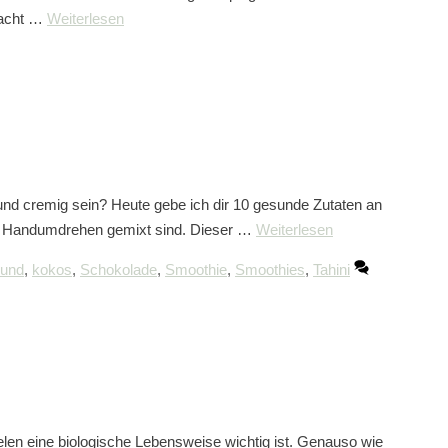
bracht …
Weiterlesen
g und cremig sein? Heute gebe ich dir 10 gesunde Zutaten an
 im Handumdrehen gemixt sind. Dieser …
Weiterlesen
und
,
kokos
,
Schokolade
,
Smoothie
,
Smoothies
,
Tahini
elen eine biologische Lebensweise wichtig ist. Genauso wie