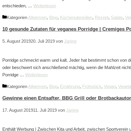
entschieden, …
Weiterlesen
Kategorien
Allgemein
,
Blog
,
Küchenutensilien
,
Rezept
,
Salate
,
Ve
10 gesunde Zutaten für veganes Porridge | Cremiges P
5. August 2019
20. Juli 2019
von
Janine
Porridge schmeckt warm und kalt. Jeder hat bestimmt schon von de
oder beschwert sich anschließend mächtig, wenn die Mahlzeit nicht s
Porridge …
Weiterlesen
Kategorien
Allgemein
,
Blog
,
Ernährung
,
Frühstück
,
Vegan
,
Vegeta
Gewinne einen Entsafter, BBG Grill oder Brotbackautom
17. August 2019
11. Juli 2019
von
Janine
Enthält Werbung | Zwischen Kita und Arbeit, zwischen Sportverein u