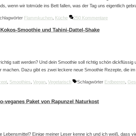
ds, wenn wir totmüde ins Bett fallen, was der Tag uns eigentlich ge
chlagwörter
Flammkuchen
,
Küche
250 Kommentare
-Kokos-Smoothie und Tahini-Dattel-Shake
 richtig satt werden? Und dein Smoothie soll richtig schön dickflüssi
ller machen. Dazu gibt es zwei leckere neue Smoothie Rezepte, die
ept
,
Smoothies
,
Vegan
,
Vegetarisch
Schlagwörter
Erdbeeren
,
Ges
io-veganes Paket von Rapunzel Naturkost
e Lebensmittel? Einige meiner Leser kenne ich und ich weiß, dass vi