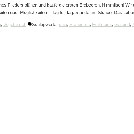
eines Flieders blühen und kaufe die ersten Erdbeeren. Himmlisch! Wir 
iten über Möglichkeiten – Tag für Tag. Stunde um Stunde. Das Lebe
n
,
Vegetarisch
Schlagwörter
chia
,
Erdbeeren
,
Frühstück
,
Gesund
,