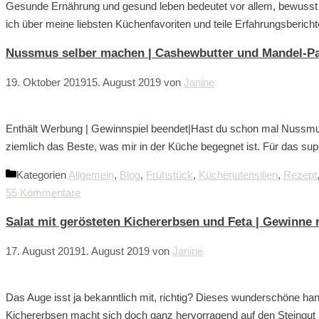
Gesunde Ernährung und gesund leben bedeutet vor allem, bewusst 
ich über meine liebsten Küchenfavoriten und teile Erfahrungsberich
Nussmus selber machen | Cashewbutter und Mandel-Pa
19. Oktober 2019
15. August 2019
von
Janine
Enthält Werbung | Gewinnspiel beendet|Hast du schon mal Nussmus
ziemlich das Beste, was mir in der Küche begegnet ist. Für das su
Kategorien
Allgemein
,
Blog
,
Frühstück
,
Küchenutensilien
,
Rezept
55 Kommentare
Salat mit gerösteten Kichererbsen und Feta | Gewinne r
17. August 2019
1. August 2019
von
Janine
Das Auge isst ja bekanntlich mit, richtig? Dieses wunderschöne han
Kichererbsen macht sich doch ganz hervorragend auf den Steingut 