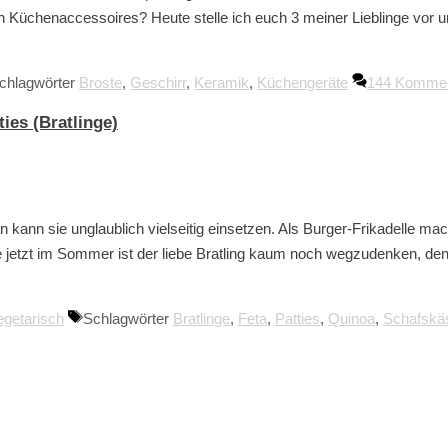
en Küchenaccessoires? Heute stelle ich euch 3 meiner Lieblinge vo
chlagwörter
Broste
,
Geschirr
,
Keramik
,
Küchengeräte
144 Kommen
ties (Bratlinge)
n kann sie unglaublich vielseitig einsetzen. Als Burger-Frikadelle mac
e jetzt im Sommer ist der liebe Bratling kaum noch wegzudenken, de
egetarisch
Schlagwörter
Bratlinge
,
Feta
,
Patties
,
Quinoa
,
Schafskä