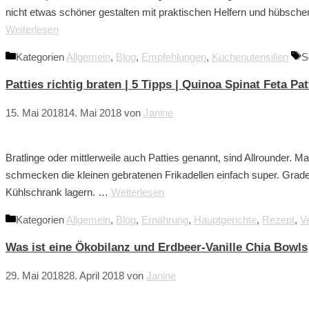
nicht etwas schöner gestalten mit praktischen Helfern und hübsch
Weiterlesen
Kategorien
Allgemein
,
Blog
,
Empfehlungen
,
Küchenutensilien
S
Patties richtig braten | 5 Tipps | Quinoa Spinat Feta Pat
15. Mai 2018
14. Mai 2018
von
Janine
Bratlinge oder mittlerweile auch Patties genannt, sind Allrounder. Ma
schmecken die kleinen gebratenen Frikadellen einfach super. Grad
Kühlschrank lagern. …
Weiterlesen
Kategorien
Allgemein
,
Blog
,
Ernährung
,
Hauptgerichte
,
Rezept
,
V
Was ist eine Ökobilanz und Erdbeer-Vanille Chia Bowls
29. Mai 2018
28. April 2018
von
Janine