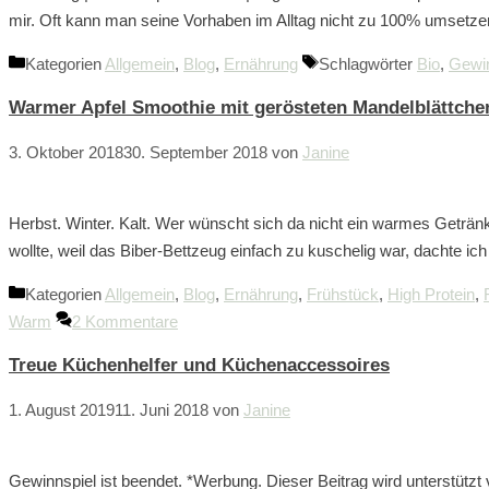
mir. Oft kann man seine Vorhaben im Alltag nicht zu 100% ums
Kategorien
Allgemein
,
Blog
,
Ernährung
Schlagwörter
Bio
,
Gewin
Warmer Apfel Smoothie mit gerösteten Mandelblättche
3. Oktober 2018
30. September 2018
von
Janine
Herbst. Winter. Kalt. Wer wünscht sich da nicht ein warmes Geträ
wollte, weil das Biber-Bettzeug einfach zu kuschelig war, dachte i
Kategorien
Allgemein
,
Blog
,
Ernährung
,
Frühstück
,
High Protein
,
Warm
2 Kommentare
Treue Küchenhelfer und Küchenaccessoires
1. August 2019
11. Juni 2018
von
Janine
Gewinnspiel ist beendet. *Werbung. Dieser Beitrag wird unterstütz