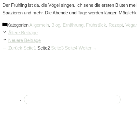
Der Frühling ist da, die Vögel singen, ich sehe die ersten Blüten m
Spazieren und mehr. Die Abende und Tage werden länger. Möglichke
Kategorien
Allgemein
,
Blog
,
Ernährung
,
Frühstück
,
Rezept
,
Vega
Ältere Beiträge
Neuere Beiträge
←
Zurück
Seite
1
Seite
2
Seite
3
Seite
4
Weiter
→