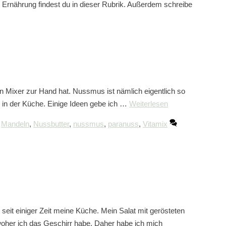
rnährung findest du in dieser Rubrik. Außerdem schreibe
 Mixer zur Hand hat. Nussmus ist nämlich eigentlich so
g in der Küche. Einige Ideen gebe ich …
Weiterlesen
,
Mandeln
,
Nussbutter
,
nussmus
,
paranuss
,
Vitamix
seit einiger Zeit meine Küche. Mein Salat mit gerösteten
woher ich das Geschirr habe. Daher habe ich mich