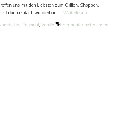
treffen uns mit den Liebsten zum Grillen, Shoppen,
n ist doch einfach wunderbar. …
Weiterlesen
Nachhaltig
,
Regional
,
Vanille
Kommentar hinterlassen