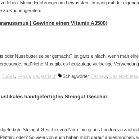
zu leben. Meine Erfahrungen im bewussten Umgang mit der eigenen E
te zu Küchengeräten.
ranussmus | Gewinne einen Vitamix A3500i
 oder Nussbutter selber gemacht? Ist ganz einfach, wenn man einen
pergesunde, natürliche Mus gibt es heutzutage vielseitige Verwendun
,
Süßes
,
Vegan
,
Vegetarisch
Schlagwörter
Cashew
,
Cashewbutter
ustikales handgefertigtes Steingut Geschirr
dgefertigte Steingut-Geschirr von Nom Living aus London verzaubert 
Platten, oder? So viele von euch haben mich darauf angesprochen, 