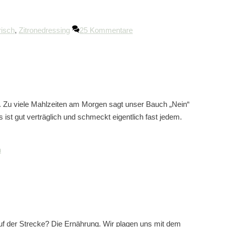
risch
,
Zitronedressing
25 Kommentare
t. Zu viele Mahlzeiten am Morgen sagt unser Bauch „Nein“
ist gut verträglich und schmeckt eigentlich fast jedem.
n
auf der Strecke? Die Ernährung. Wir plagen uns mit dem