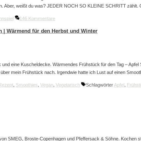
etzen. Aber, weißt du was? JEDER NOCH SO KLEINE SCHRITT zählt.
nspiel
146 Kommentare
n | Wärmend für den Herbst und Winter
nk und eine Kuscheldecke. Wärmendes Frühstück für den Tag – Apfel 
ch über mein Frühstück nach. Irgendwie hatte ich Lust auf einen Smo
Rezept
,
Smoothies
,
Vegan
,
Vegetarisch
Schlagwörter
Apfel
,
Frühst
t von SMEG, Broste-Copenhagen und Pfeffersack & Söhne. Kochen steh