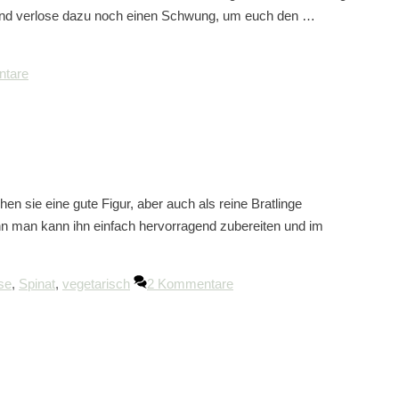
r und verlose dazu noch einen Schwung, um euch den …
tare
hen sie eine gute Figur, aber auch als reine Bratlinge
nn man kann ihn einfach hervorragend zubereiten und im
se
,
Spinat
,
vegetarisch
2 Kommentare