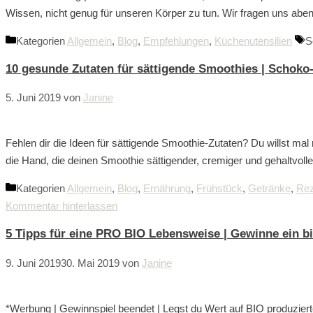
Wissen, nicht genug für unseren Körper zu tun. Wir fragen uns aben
Kategorien
Allgemein
,
Blog
,
Empfehlungen
,
Küchenutensilien
S
10 gesunde Zutaten für sättigende Smoothies | Schoko
5. Juni 2019
von
Janine
Fehlen dir die Ideen für sättigende Smoothie-Zutaten? Du willst mal
die Hand, die deinen Smoothie sättigender, cremiger und gehaltvo
Kategorien
Allgemein
,
Blog
,
Ernährung
,
Frühstück
,
Getränke
,
Rez
Kommentar hinterlassen
5 Tipps für eine PRO BIO Lebensweise | Gewinne ein b
9. Juni 2019
30. Mai 2019
von
Janine
*Werbung | Gewinnspiel beendet | Legst du Wert auf BIO produziert