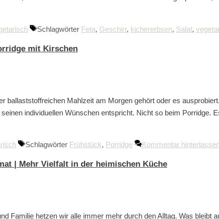
getarisch
Schlagwörter
Feta
,
Geschirr
,
kichererbsen
,
Salat
,
vegeta
orridge mit Kirschen
r ballaststoffreichen Mahlzeit am Morgen gehört oder es ausprobier
einen individuellen Wünschen entspricht. Nicht so beim Porridge. Es 
risch
Schlagwörter
Frühstück
,
Porridge
Kommentar hinterlasse
at | Mehr Vielfalt in der heimischen Küche
nd Familie hetzen wir alle immer mehr durch den Alltag. Was bleibt 