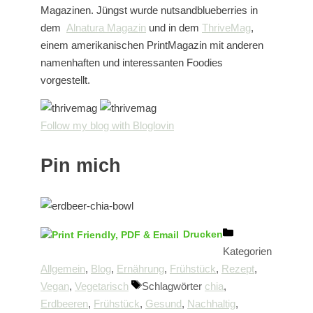
Magazinen. Jüngst wurde nutsandblueberries in
dem
Alnatura Magazin
und in dem
ThriveMag
,
einem amerikanischen PrintMagazin mit anderen
namenhaften und interessanten Foodies
vorgestellt.
Follow my blog with Bloglovin
Pin mich
Drucken
Kategorien
Allgemein
,
Blog
,
Ernährung
,
Frühstück
,
Rezept
,
Vegan
,
Vegetarisch
Schlagwörter
chia
,
Erdbeeren
,
Frühstück
,
Gesund
,
Nachhaltig
,