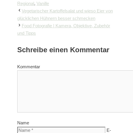
Regional
,
Vanille
Vegetarischer Kartoffelsalat und wieso Eier von
glücklichen Hühnern besser schmecken
Food Fotografie | Kamera, Objektive, Zubehör
und Tipps
Schreibe einen Kommentar
Kommentar
Name
E-