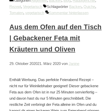
Kategorien
Allgemein
,
Backen
,
Blog
,
Hauptgerichte
,
Rezept
,
Vegetarisch
Schlagwörter
Backen
,
Quiche
,
Tomaten
,
vegetarisch
Kommentar hinterlassen
Aus dem Ofen auf den Tisch
| Gebackener Feta mit
Kräutern und Oliven
29. Oktober 2020
21. März 2020
von
Janine
Enthält Werbung. Das perfekte Feierabend Rezept –
nicht nur für Weinliebhaber geeignet! Dieser gebackene
Feta aus dem Ofen ist in nur 25 Minuten servierfertig –
und davon hast du nur 5 Minuten geschnibbelt. Die
restliche Zeit verbringt der Feta alleine im Ofen und du
kannst dir einen leckeren Wein zum Feierabend gönnen