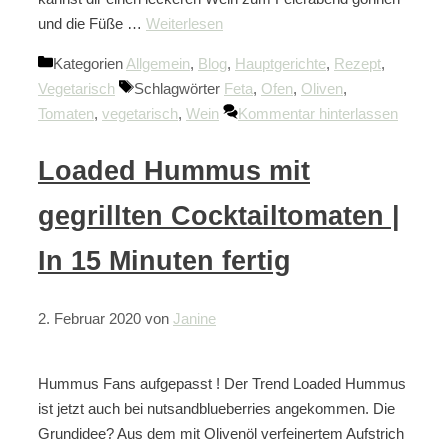
und die Füße …
Weiterlesen
Kategorien
Allgemein
,
Blog
,
Hauptgerichte
,
Rezept
,
Vegetarisch
Schlagwörter
Feta
,
Ofen
,
Oliven
,
Tomaten
,
vegetarisch
,
Wein
Kommentar hinterlassen
Loaded Hummus mit
gegrillten Cocktailtomaten |
In 15 Minuten fertig
2. Februar 2020
von
Janine
Hummus Fans aufgepasst ! Der Trend Loaded Hummus
ist jetzt auch bei nutsandblueberries angekommen. Die
Grundidee? Aus dem mit Olivenöl verfeinertem Aufstrich