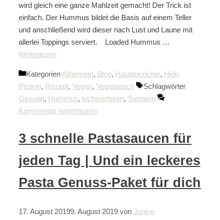
wird gleich eine ganze Mahlzeit gemacht! Der Trick ist
einfach. Der Hummus bildet die Basis auf einem Teller
und anschließend wird dieser nach Lust und Laune mit
allerlei Toppings serviert. Loaded Hummus …
Weiterlesen
Kategorien
Allgemein
,
Blog
,
Hauptgerichte
,
High
Protein
,
Rezept
,
Vegan
,
Vegetarisch
Schlagwörter
Gesund
,
Hummus
,
kichererbsen
,
Tomaten
Kommentar hinterlassen
3 schnelle Pastasaucen für
jeden Tag | Und ein leckeres
Pasta Genuss-Paket für dich
17. August 2019
9. August 2019
von
Janine