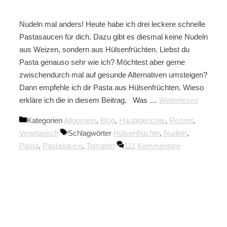
Nudeln mal anders! Heute habe ich drei leckere schnelle
Pastasaucen für dich. Dazu gibt es diesmal keine Nudeln
aus Weizen, sondern aus Hülsenfrüchten. Liebst du
Pasta genauso sehr wie ich? Möchtest aber gerne
zwischendurch mal auf gesunde Alternativen umsteigen?
Dann empfehle ich dir Pasta aus Hülsenfrüchten. Wieso
erkläre ich die in diesem Beitrag. Was …
Weiterlesen
Kategorien
Allgemein
,
Blog
,
Hauptgerichte
,
Rezept
,
Vegetarisch
Schlagwörter
Hülsenfrüchte
,
Nudeln
,
Pasta
,
Pastasauce
,
Tomaten
111 Kommentare