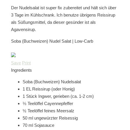
Der Nudelsalat ist super fix zubereitet und hält sich über
3 Tage im Kühlschrank. Ich benutze übrigens Reissirup
als Süßungsmittel, da dieser gesünder ist als
Agavensirup.
Soba (Buchweizen) Nudel Salat | Low-Carb
Save
Print
Ingredients
Soba (Buchweizen) Nudelsalat
1 EL Reissirup (oder Honig)
1 Stück Ingwer, gerieben (ca. 1-2 cm)
⅓ Teelöffel Cayennepfeffer
½ Teelöffel feines Meersalz
50 ml ungewürzter Reisessig
70 ml Sojasauce