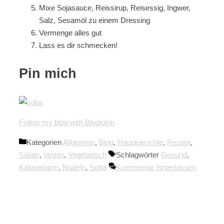
Mixe Sojasauce, Reissirup, Reisessig, Ingwer,
Salz, Sesamöl zu einem Dressing
Vermenge alles gut
Lass es dir schmecken!
Pin mich
Follow my blog with Bloglovin
Kategorien
Allgemein
,
Blog
,
Hauptgerichte
,
Rezept
,
Salate
,
Vegan
,
Vegetarisch
Schlagwörter
Gesund
,
Kalorienarm
,
Nudeln
,
Soba
Kommentar hinterlassen