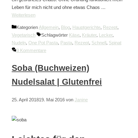
Leben für mich nicht und ohne etwas Chaos …
Weiterlesen
Kategorien
Allgemein
,
Blog
,
Hauptgerichte
,
Rezept
,
Vegetarisch
Schlagwörter
Käse
,
Kräuter
,
Lecker
,
Nudeln
,
One Pot Pasta
,
Pasta
,
Rezept
,
Schnell
,
Spinat
3 Kommentare
Soba (Buchweizen)
Nudelsalat | Glutenfrei
25. April 2018
19. Mai 2016
von
Janine