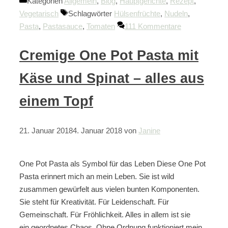
Kategorien
Allgemein
,
Blog
,
Hauptgerichte
,
Rezept
,
Vegetarisch
Schlagwörter
Hülsenfrüchte
,
Nudeln
,
Pasta
,
Pastasauce
,
Tomaten
111 Kommentare
Cremige One Pot Pasta mit
Käse und Spinat – alles aus
einem Topf
21. Januar 2018
4. Januar 2018
von
Janine
One Pot Pasta als Symbol für das Leben Diese One Pot
Pasta erinnert mich an mein Leben. Sie ist wild
zusammen gewürfelt aus vielen bunten Komponenten.
Sie steht für Kreativität. Für Leidenschaft. Für
Gemeinschaft. Für Fröhlichkeit. Alles in allem ist sie
ein geordnetes Chaos. Ohne Ordnung funktioniert mein