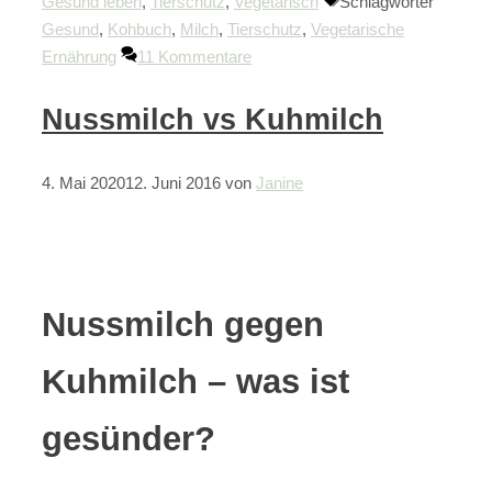
Gesund leben
,
Tierschutz
,
Vegetarisch
Schlagwörter
Gesund
,
Kohbuch
,
Milch
,
Tierschutz
,
Vegetarische
Ernährung
11 Kommentare
Nussmilch vs Kuhmilch
4. Mai 2020
12. Juni 2016
von
Janine
Nussmilch gegen
Kuhmilch – was ist
gesünder?