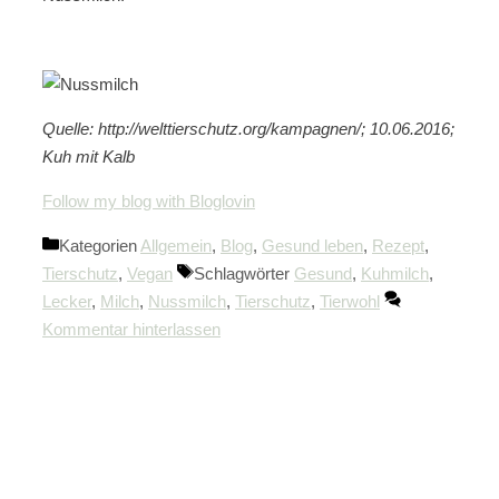
Quelle: http://welttierschutz.org/kampagnen/; 10.06.2016;
Kuh mit Kalb
Follow my blog with Bloglovin
Kategorien
Allgemein
,
Blog
,
Gesund leben
,
Rezept
,
Tierschutz
,
Vegan
Schlagwörter
Gesund
,
Kuhmilch
,
Lecker
,
Milch
,
Nussmilch
,
Tierschutz
,
Tierwohl
Kommentar hinterlassen