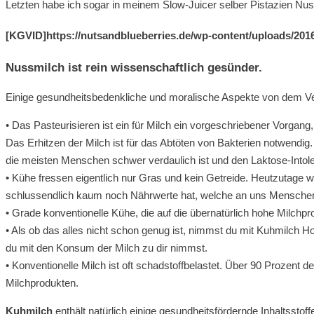
Letzten habe ich sogar in meinem Slow-Juicer selber Pistazien Nu
[KGVID]https://nutsandblueberries.de/wp-content/uploads/201
Nussmilch ist rein wissenschaftlich gesünder.
Einige gesundheitsbedenkliche und moralische Aspekte von dem Verz
• Das Pasteurisieren ist ein für Milch ein vorgeschriebener Vorgang,
Das Erhitzen der Milch ist für das Abtöten von Bakterien notwend
die meisten Menschen schwer verdaulich ist und den Laktose-Intol
• Kühe fressen eigentlich nur Gras und kein Getreide. Heutzutage w
schlussendlich kaum noch Nährwerte hat, welche an uns Mensche
• Grade konventionelle Kühe, die auf die übernatürlich hohe Milchpr
• Als ob das alles nicht schon genug ist, nimmst du mit Kuhmilch H
du mit den Konsum der Milch zu dir nimmst.
• Konventionelle Milch ist oft schadstoffbelastet. Über 90 Prozent
Milchprodukten.
Kuhmilch
enthält natürlich einige gesundheitsfördernde Inhaltssto