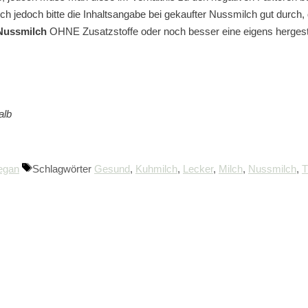
uch jedoch bitte die Inhaltsangabe bei gekaufter Nussmilch gut durch
Nussmilch
OHNE Zusatzstoffe oder noch besser eine eigens hergeste
alb
egan
Schlagwörter
Gesund
,
Kuhmilch
,
Lecker
,
Milch
,
Nussmilch
,
T