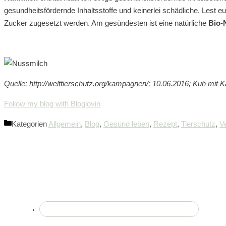
gesundheitsfördernde Inhaltsstoffe und keinerlei schädliche. Lest e
Zucker zugesetzt werden. Am gesündesten ist eine natürliche
Bio-
Quelle: http://welttierschutz.org/kampagnen/; 10.06.2016; Kuh mit K
Follow my blog with Bloglovin
Kategorien
Allgemein
,
Blog
,
Gesund leben
,
Rezept
,
Tierschutz
,
V