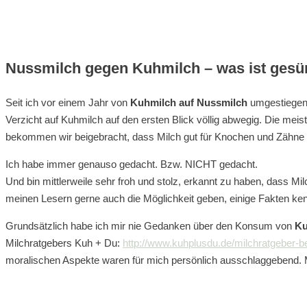
Nussmilch gegen Kuhmilch – was ist gesü
Seit ich vor einem Jahr von
Kuhmilch auf Nussmilch
umgestiegen 
Verzicht auf Kuhmilch auf den ersten Blick völlig abwegig. Die mei
bekommen wir beigebracht, dass Milch gut für Knochen und Zähne ist
Ich habe immer genauso gedacht. Bzw. NICHT gedacht.
Und bin mittlerweile sehr froh und stolz, erkannt zu haben, dass 
meinen Lesern gerne auch die Möglichkeit geben, einige Fakten kenne
Grundsätzlich habe ich mir nie Gedanken über den Konsum von
Ku
Milchratgebers Kuh + Du:
http://www.kuhplusdu.de/milchratgeber-be
moralischen Aspekte waren für mich persönlich ausschlaggebend. Mi