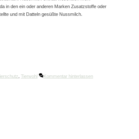
, da in den ein oder anderen Marken Zusatzstoffe oder
llte und mit Datteln gesüßte Nussmilch.
ierschutz
,
Tierwohl
Kommentar hinterlassen