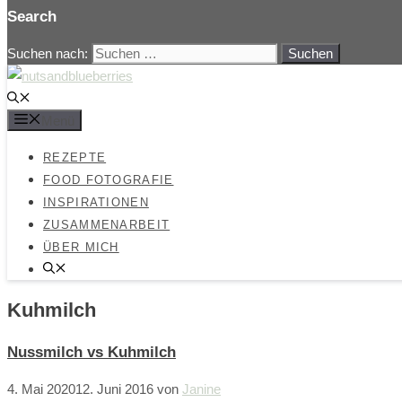
Search
Suchen nach:
Menü
REZEPTE
FOOD FOTOGRAFIE
INSPIRATIONEN
ZUSAMMENARBEIT
ÜBER MICH
Kuhmilch
Nussmilch vs Kuhmilch
4. Mai 2020
12. Juni 2016
von
Janine