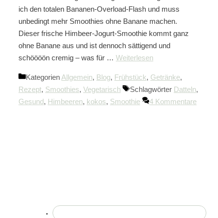
ich den totalen Bananen-Overload-Flash und muss
unbedingt mehr Smoothies ohne Banane machen.
Dieser frische Himbeer-Jogurt-Smoothie kommt ganz
ohne Banane aus und ist dennoch sättigend und
schöööön cremig – was für …
Weiterlesen
Kategorien
Allgemein
,
Blog
,
Frühstück
,
Getränke
,
Rezept
,
Smoothies
,
Vegetarisch
Schlagwörter
Datteln
,
Gesund
,
Himbeeren
,
kokos
,
Smoothie
4 Kommentare