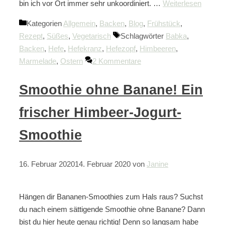
bin ich vor Ort immer sehr unkoordiniert. …
Weiterlesen
Kategorien
Allgemein
,
Backen
,
Blog
,
Frühstück
,
Rezept
,
Süßes
,
Vegetarisch
Schlagwörter
Babka
,
Backen
,
Hefe
,
Hefekranz
,
Hefezopf
,
Himbeeren
,
Marmelade
,
Ostern
2 Kommentare
Smoothie ohne Banane! Ein
frischer Himbeer-Jogurt-
Smoothie
16. Februar 2020
14. Februar 2020
von
Janine
Hängen dir Bananen-Smoothies zum Hals raus? Suchst
du nach einem sättigende Smoothie ohne Banane? Dann
bist du hier heute genau richtig! Denn so langsam habe