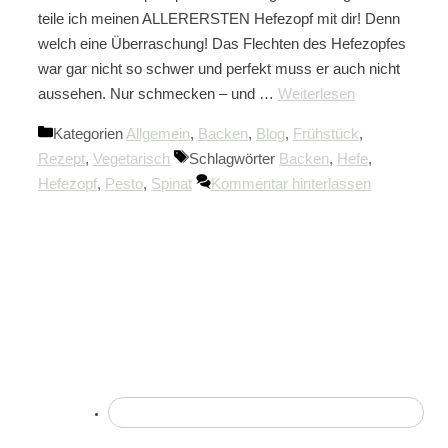
teile ich meinen ALLERERSTEN Hefezopf mit dir! Denn
welch eine Überraschung! Das Flechten des Hefezopfes
war gar nicht so schwer und perfekt muss er auch nicht
aussehen. Nur schmecken – und …
Weiterlesen
Kategorien
Allgemein
,
Backen
,
Blog
,
Frühstück
,
Rezept
,
Vegetarisch
Schlagwörter
Backen
,
Hefe
,
Hefezopf
,
Pesto
,
Spinat
Kommentar hinterlassen