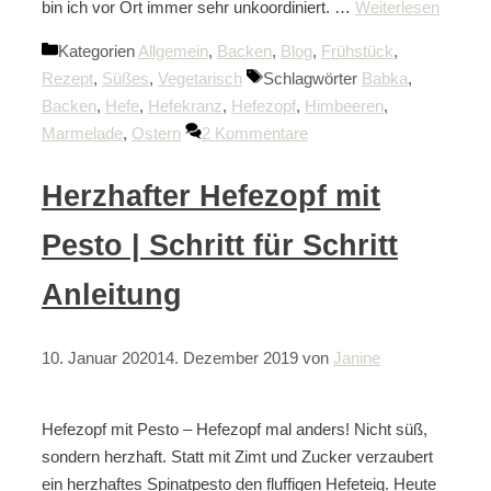
bin ich vor Ort immer sehr unkoordiniert. …
Weiterlesen
Kategorien
Allgemein
,
Backen
,
Blog
,
Frühstück
,
Rezept
,
Süßes
,
Vegetarisch
Schlagwörter
Babka
,
Backen
,
Hefe
,
Hefekranz
,
Hefezopf
,
Himbeeren
,
Marmelade
,
Ostern
2 Kommentare
Herzhafter Hefezopf mit
Pesto | Schritt für Schritt
Anleitung
10. Januar 2020
14. Dezember 2019
von
Janine
Hefezopf mit Pesto – Hefezopf mal anders! Nicht süß,
sondern herzhaft. Statt mit Zimt und Zucker verzaubert
ein herzhaftes Spinatpesto den fluffigen Hefeteig. Heute