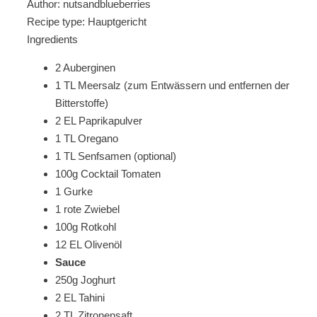
Author:
nutsandblueberries
Recipe type:
Hauptgericht
Ingredients
2 Auberginen
1 TL Meersalz (zum Entwässern und entfernen der
Bitterstoffe)
2 EL Paprikapulver
1 TL Oregano
1 TL Senfsamen (optional)
100g Cocktail Tomaten
1 Gurke
1 rote Zwiebel
100g Rotkohl
12 EL Olivenöl
Sauce
250g Joghurt
2 EL Tahini
2 TL Zitronensaft