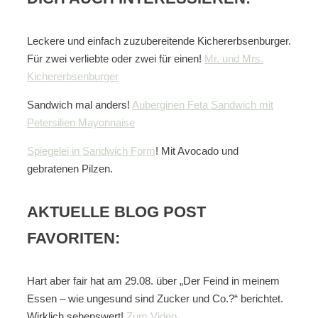
Leckere und einfach zuzubereitende Kichererbsenburger.
Für zwei verliebte oder zwei für einen!
Mr. und Mrs.
Kichererbsenburger
Sandwich mal anders!
Auberginen Feta Sandwich mit
Petersilien Mayonnaise
Spiegelei in Sandwich Form
! Mit Avocado und
gebratenen Pilzen.
AKTUELLE BLOG POST
FAVORITEN:
Hart aber fair hat am 29.08. über „Der Feind in meinem
Essen – wie ungesund sind Zucker und Co.?“ berichtet.
Wirklich sehenswert!
Zum Video.