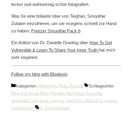
lecker und wahnsinnig schön fotografiert.
Was für eine briliante Idee von Tieghan, Smoothie
Zutaten einzufrieren, um sie morgens schnell zur Hand
zu haben:
Freezer Smoothie Pack 6
Ein Artikel von Dr. Danielle Dowling über
How To Get
Vulnerable & Learn To Share Your Inner Truth
hat mich
sehr inspiriert.
Follow my blog with Bloglovin
Kategorien
Allgemein
,
Blog
,
Rezept
Schlagwörter
Blog Karneval
,
Blog Parade
,
fast food
,
Gesund
,
gesundes fast food
,
Lecker
,
natürlich
,
pflanzlich
,
vegan
,
vegetarisch
11 Kommentare