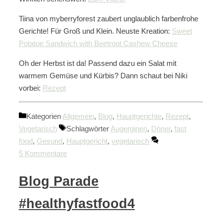
Tiina von myberryforest zaubert unglaublich farbenfrohe
Gerichte! Für Groß und Klein. Neuste Kreation:
Sweet
Potatoe Sandwich with Beetroot Cashew Cheese
Oh der Herbst ist da! Passend dazu ein Salat mit
warmem Gemüse und Kürbis? Dann schaut bei Niki
vorbei:
Rezept
Kategorien
Allgemein
,
Blog
,
Hauptgerichte
,
Rezept
,
Vegetarisch
Schlagwörter
Augerginen
,
Döner
,
fast
food
,
Gesund
,
Hauptgericht
,
vegetarisch
5 Kommentare
Blog Parade
#healthyfastfood4