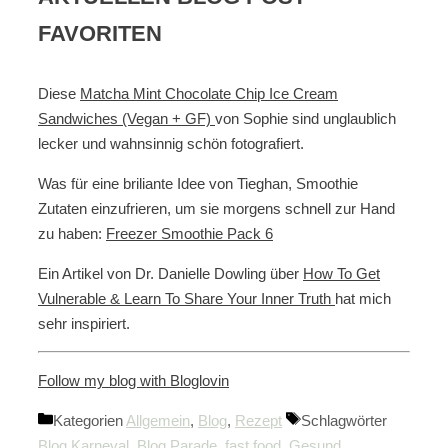
FAVORITEN
Diese
Matcha Mint Chocolate Chip Ice Cream
Sandwiches (Vegan + GF)
von Sophie sind unglaublich
lecker und wahnsinnig schön fotografiert.
Was für eine briliante Idee von Tieghan, Smoothie
Zutaten einzufrieren, um sie morgens schnell zur Hand
zu haben:
Freezer Smoothie Pack 6
Ein Artikel von Dr. Danielle Dowling über
How To Get
Vulnerable & Learn To Share Your Inner Truth
hat mich
sehr inspiriert.
Follow my blog with Bloglovin
Kategorien
Allgemein
,
Blog
,
Rezept
Schlagwörter
Blog Karneval
,
Blog Parade
,
fast food
,
Gesund
,