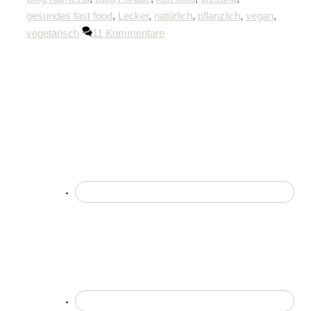
gesundes fast food
,
Lecker
,
natürlich
,
pflanzlich
,
vegan
,
vegetarisch
11 Kommentare