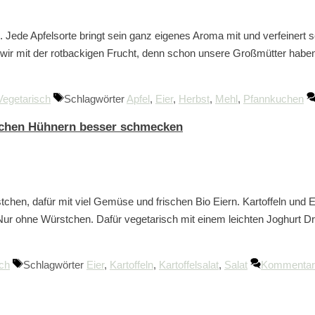
e. Jede Apfelsorte bringt sein ganz eigenes Aroma mit und verfeinert
wir mit der rotbackigen Frucht, denn schon unsere Großmütter haben
Vegetarisch
Schlagwörter
Apfel
,
Eier
,
Herbst
,
Mehl
,
Pfannkuchen
klichen Hühnern besser schmecken
tchen, dafür mit viel Gemüse und frischen Bio Eiern. Kartoffeln und 
r ohne Würstchen. Dafür vegetarisch mit einem leichten Joghurt Dre
ch
Schlagwörter
Eier
,
Kartoffeln
,
Kartoffelsalat
,
Salat
Kommentar 