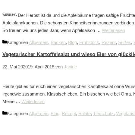
ᵂᴱᴿᴮᵁᴺᴳ Der Herbst ist da und die Apfelbäume tragen saftige Frücht
Apfelpfannkuchen. Die schönsten Kindheitserinnerungen verbinden 
So freuen wir uns jedes Jahr, wenn Apfelsaison …
Weiterlesen
Kategorien
Allgemein
,
Backen
,
Blog
,
Frühstück
,
Rezept
,
Süßes
,
Vegetarischer Kartoffelsalat und wieso Eier von glüc
22. Mai 2020
19. April 2018
von
Janine
Heute gibt es für euch einen vegetarischen Kartoffelsalat ohne Würs
irgendwie zusammen. Klassisch eben. Ein bisschen wie bei Oma. Nu
Meine …
Weiterlesen
Kategorien
Allgemein
,
Blog
,
Rezept
,
Salate
,
Tierschutz
,
Vegetaris