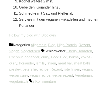
Köchel weitere 2 min.
Gebe den Koriander hinzu
Schmecke mit Salz und Pfeffer ab
Serviere mit den veganen Frikadellen und frischem
Koriander
Follow my blog with Bloglovin
Kategorien
Allgemein
,
Blog
,
High Protein
,
Rezept
,
Vegan
,
Vegetarisch
Schlagwörter
Cherry Tomaten
,
Coconut
,
coriander
,
curry
,
Food Blog
,
kokos
,
kokos-
curry
,
koriander
,
lentils
,
linsen
,
meat ball
,
meat balls
,
parsley
,
petersilie
,
recipe
,
Rezept
,
rote linsen
,
vegan
,
vegan curry
,
vegan recipe
,
vegan rezept
,
Vegetarian
,
vegetarisch
2 Kommentare