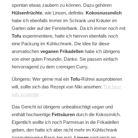
spontan etwas zaubern zu können. Dazu gehören
Hülsenfrüchte
, wie Linsen, definitiv.
Kokosnussmilch
habe ich ebenfalls immer im Schrank und Kräuter im
Garten oder auf der Fensterbank. Da ich immer noch mit
Tofu
experimentiere, hatte ich hiervon ebenfalls noch
eine Packung im Kühlschrank. Die Idee für diese
aromatischen
veganen Frikadellen
habe ich übrigens
von einer guten Freundin. Danke. Sie passen einfach
hervorragend zu dem cremigen Curry.
Übrigens: Wer gerne mal ein
Tofu-
Rührei ausprobieren
will, sollte sich das Rezept von Niki ansehen:
The best
tofu scramble
Das Gericht ist übrigens unbeabsichtigt vegan und
enthält hochwertige
Fettsäuren
durch die Kokosmilch.
Eigentlich wollte ich noch Parmesan in die Frikadellen
geben, den hatte ich aber nicht mehr im Kühlschrank
(normalerweise Basis bei mir).
Linsen
sind reich an