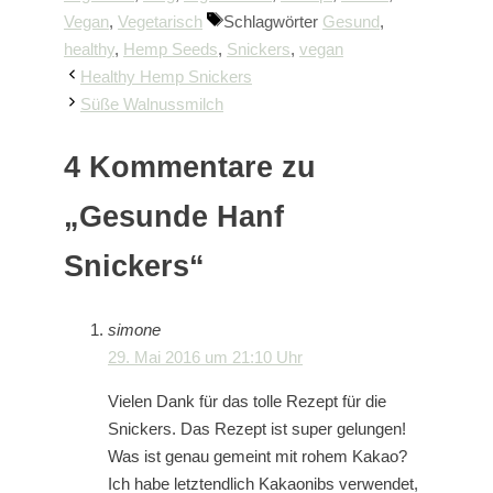
Vegan
,
Vegetarisch
Schlagwörter
Gesund
,
healthy
,
Hemp Seeds
,
Snickers
,
vegan
Healthy Hemp Snickers
Süße Walnussmilch
4 Kommentare zu
„Gesunde Hanf
Snickers“
simone
29. Mai 2016 um 21:10 Uhr
Vielen Dank für das tolle Rezept für die
Snickers. Das Rezept ist super gelungen!
Was ist genau gemeint mit rohem Kakao?
Ich habe letztendlich Kakaonibs verwendet,