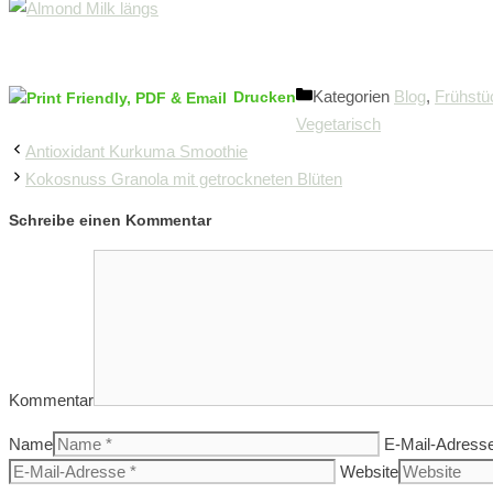
Kategorien
Blog
,
Frühstü
Drucken
Vegetarisch
Antioxidant Kurkuma Smoothie
Kokosnuss Granola mit getrockneten Blüten
Schreibe einen Kommentar
Kommentar
Name
E-Mail-Adress
Website