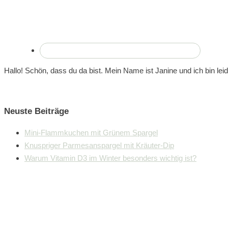
Hallo! Schön, dass du da bist. Mein Name ist Janine und ich bin lei
Neuste Beiträge
Mini-Flammkuchen mit Grünem Spargel
Knuspriger Parmesanspargel mit Kräuter-Dip
Warum Vitamin D3 im Winter besonders wichtig ist?