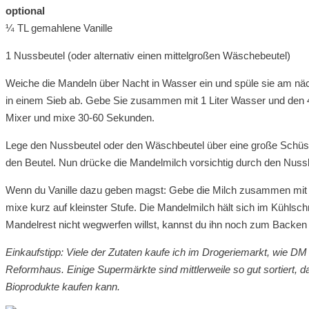
optional
¼ TL gemahlene Vanille
1 Nussbeutel (oder alternativ einen mittelgroßen Wäschebeutel)
Weiche die Mandeln über Nacht in Wasser ein und spüle sie am n
in einem Sieb ab. Gebe Sie zusammen mit 1 Liter Wasser und den 4
Mixer und mixe 30-60 Sekunden.
Lege den Nussbeutel oder den Wäschbeutel über eine große Schüsse
den Beutel. Nun drücke die Mandelmilch vorsichtig durch den Nussb
Wenn du Vanille dazu geben magst: Gebe die Milch zusammen mit d
mixe kurz auf kleinster Stufe. Die Mandelmilch hält sich im Kühls
Mandelrest nicht wegwerfen willst, kannst du ihn noch zum Backe
Einkaufstipp: Viele der Zutaten kaufe ich im Drogeriemarkt, wie DM 
Reformhaus. Einige Supermärkte sind mittlerweile so gut sortiert,
Bioprodukte kaufen kann.