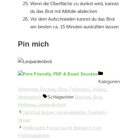
Wenn die Oberfläche zu dunkel wird, kannst
du das Brot mit Albfolie abdecken
Vor dem Aufschneiden kannst du das Brot
am besten ca. 15 Minuten auskühlen lassen
Pin mich
Drucken
Kategorien
Allgemein
,
Backen
,
Blog
,
Frühstück
,
Süßes
,
Vegetarisch
Schlagwörter
Backen
,
Brot
,
Hefeteig
,
Leopardenbrot
Jackfruit Burger mit eingelegten Zwiebeln |
Vegan
Wildkräuter Focaccia mit Bärlauch zum
Frühlingsbeginn