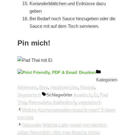
Korianderblättchen und Erdnüsse dazu
geben
Bei Bedarf noch Sauce hinzugeben oder die
Sauce mit auf dem Tisch servieren.
Pin mich!
Drucken
Kategorien
Allgemein
,
Blog
,
Hauptgerichte
,
Rezept
,
Vegetarisch
Schlagwörter
Asiatisch
,
Ei
,
Pad
Thai
,
Reisnudeln
,
thailändisch
,
vegetarisch
Welche Küchenutensilien braucht man? 3 Ideen
mit Holz
Gesunder Matcha Latte vegan mit natürlich
süßer Reismilch | Wie man Matcha richtig