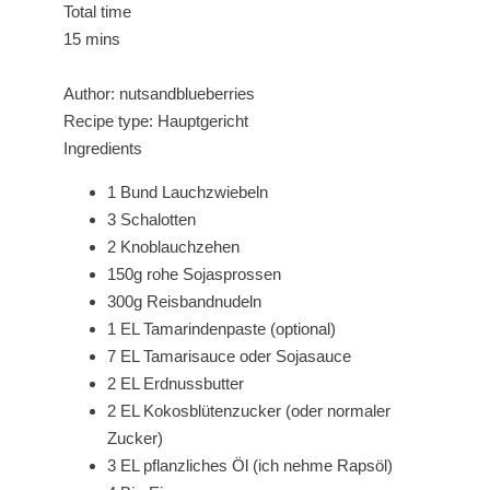
Total time
15 mins
Author:
nutsandblueberries
Recipe type:
Hauptgericht
Ingredients
1 Bund Lauchzwiebeln
3 Schalotten
2 Knoblauchzehen
150g rohe Sojasprossen
300g Reisbandnudeln
1 EL Tamarindenpaste (optional)
7 EL Tamarisauce oder Sojasauce
2 EL Erdnussbutter
2 EL Kokosblütenzucker (oder normaler
Zucker)
3 EL pflanzliches Öl (ich nehme Rapsöl)