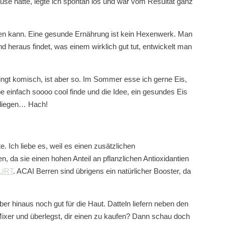
use hatte, legte ich spontan los und war vom Resultat ganz
iten kann. Eine gesunde Ernährung ist kein Hexenwerk. Man
 heraus findet, was einem wirklich gut tut, entwickelt man
Klingt komisch, ist aber so. Im Sommer esse ich gerne Eis,
be einfach soooo cool finde und die Idee, ein gesundes Eis
 fliegen… Hach!
Ich liebe es, weil es einen zusätzlichen
, da sie einen hohen Anteil an pflanzlichen Antioxidantien
URT
. ACAI Berren sind übrigens ein natürlicher Booster, da
hinaus noch gut für die Haut. Datteln liefern neben den
ixer und überlegst, dir einen zu kaufen? Dann schau doch