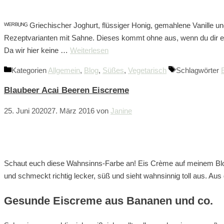
ᵂᴱᴿᴮᵁᴺᴳ Griechischer Joghurt, flüssiger Honig, gemahlene Vanill
Rezeptvarianten mit Sahne. Dieses kommt ohne aus, wenn du dir 
Da wir hier keine …
Weiterlesen
Kategorien
Allgemein
,
Blog
,
Süßes
,
Vegetarisch
Schlagwörter
Blaubeer Acai Beeren Eiscreme
25. Juni 2020
27. März 2016
von
Janine
Schaut euch diese Wahnsinns-Farbe an! Eis Crème auf meinem Blog d
und schmeckt richtig lecker, süß und sieht wahnsinnig toll aus. A
Gesunde Eiscreme aus Bananen und co.