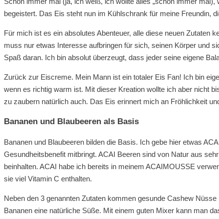
Schon immer mal (ja, ich weiß, ich wollte alles „schon immer mal),
begeistert. Das Eis steht nun im Kühlschrank für meine Freundin, 
Für mich ist es ein absolutes Abenteuer, alle diese neuen Zutate
muss nur etwas Interesse aufbringen für sich, seinen Körper und si
Spaß daran. Ich bin absolut überzeugt, dass jeder seine eigene Bal
Zurück zur Eiscreme. Mein Mann ist ein totaler Eis Fan! Ich bin eig
wenn es richtig warm ist. Mit dieser Kreation wollte ich aber nicht
zu zaubern natürlich auch. Das Eis erinnert mich an Fröhlichkeit 
Bananen und Blaubeeren als Basis
Bananen und Blaubeeren bilden die Basis. Ich gebe hier etwas ACA
Gesundheitsbenefit mitbringt. ACAI Beeren sind von Natur aus sehr 
beinhalten. ACAI habe ich bereits in meinem ACAIMOUSSE verwende
sie viel Vitamin C enthalten.
Neben den 3 genannten Zutaten kommen gesunde Cashew Nüsse in das
Bananen eine natürliche Süße. Mit einem guten Mixer kann man das