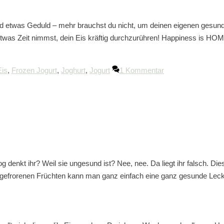
e und etwas Geduld – mehr brauchst du nicht, um deinen eigenen ge
etwas Zeit nimmst, dein Eis kräftig durchzurühren! Happiness is 
Eis
,
Frozen Jogurt
,
Joghurt
,
Jogurt
1 Kommentar
enkt ihr? Weil sie ungesund ist? Nee, nee. Da liegt ihr falsch. Di
us gefrorenen Früchten kann man ganz einfach eine ganz gesunde Leck