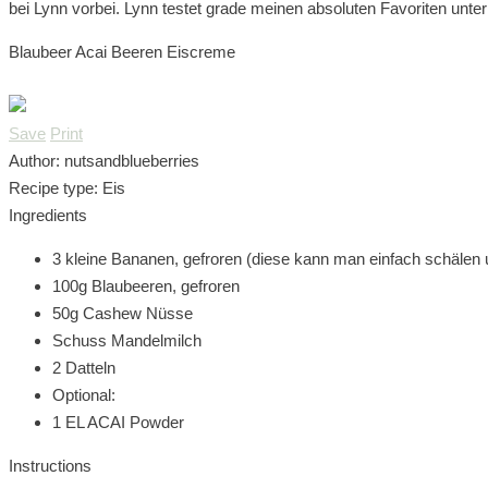
bei Lynn vorbei. Lynn testet grade meinen absoluten Favoriten unter
Blaubeer Acai Beeren Eiscreme
Save
Print
Author:
nutsandblueberries
Recipe type:
Eis
Ingredients
3 kleine Bananen, gefroren (diese kann man einfach schälen u
100g Blaubeeren, gefroren
50g Cashew Nüsse
Schuss Mandelmilch
2 Datteln
Optional:
1 EL ACAI Powder
Instructions