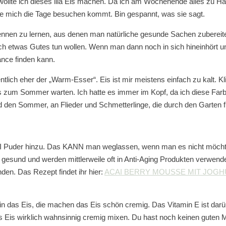
 wollte ich dieses lila Eis machen. Da ich am Wochenende alles zu Ha
die mich die Tage besuchen kommt. Bin gespannt, was sie sagt.
n kennen zu lernen, aus denen man natürliche gesunde Sachen zubere
ch etwas Gutes tun wollen. Wenn man dann noch in sich hineinhört und
ance finden kann.
entlich eher der „Warm-Esser“. Eis ist mir meistens einfach zu kalt. 
 bis zum Sommer warten. Ich hatte es immer im Kopf, da ich diese Far
und den Sommer, an Flieder und Schmetterlinge, die durch den Garten
I Puder hinzu. Das KANN man weglassen, wenn man es nicht möchte. 
gesund und werden mittlerweile oft in Anti-Aging Produkten verwenden
n. Das Rezept findet ihr hier:
ACAI BERRY MOUSSE MIT JOGH
 Eis, die machen das Eis schön cremig. Das Vitamin E ist darüber 
 Eis wirklich wahnsinnig cremig mixen. Du hast noch keinen guten M