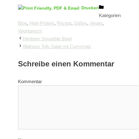
Drucken
Kategorien
Blog
,
High Protein
,
Rezept
,
Süßes
,
Vegan
,
Vegetarisch
Himbeer Smoothie Bowl
Walnuss Tofu Salat mit Currymais
Schreibe einen Kommentar
Kommentar