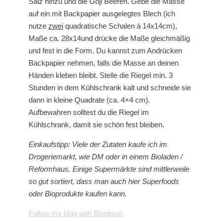
Salz hinzu und die Goji Beeren. Gebe die Masse
auf ein mit Backpapier ausgelegtes Blech (ich
nutze
zwei
quadratische Schalen á 14x14cm),
Maße ca. 28x14und drücke die Maße gleichmäßig
und fest in die Form. Du kannst zum Andrücken
Backpapier nehmen, falls die Masse an deinen
Händen kleben bleibt. Stelle die Riegel min. 3
Stunden in dem Kühlschrank kalt und schneide sie
dann in kleine Quadrate (ca. 4×4 cm).
Aufbewahren solltest du die Riegel im
Kühlschrank, damit sie schön fest bleiben.
Einkaufstipp: Viele der Zutaten kaufe ich im
Drogeriemarkt, wie DM oder in einem Bioladen /
Reformhaus. Einige Supermärkte sind mittlerweile
so gut sortiert, dass
man auch hier Superfoods
oder Bioprodukte kaufen kann.
Follow my blog with Bloglovin