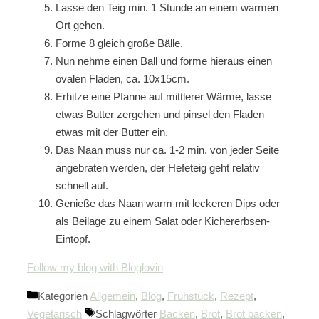
Lasse den Teig min. 1 Stunde an einem warmen
Ort gehen.
Forme 8 gleich große Bälle.
Nun nehme einen Ball und forme hieraus einen
ovalen Fladen, ca. 10x15cm.
Erhitze eine Pfanne auf mittlerer Wärme, lasse
etwas Butter zergehen und pinsel den Fladen
etwas mit der Butter ein.
Das Naan muss nur ca. 1-2 min. von jeder Seite
angebraten werden, der Hefeteig geht relativ
schnell auf.
Genieße das Naan warm mit leckeren Dips oder
als Beilage zu einem Salat oder Kichererbsen-
Eintopf.
Follow my blog with Bloglovin
Kategorien
Allgemein
,
Blog
,
Frühstück
,
Rezept
,
Vegetarisch
Schlagwörter
Backen
,
Brot
,
Brot backen
,