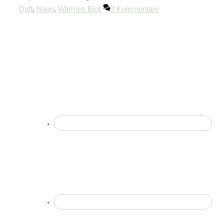
Duft
,
Naan
,
Warmes Brot
2 Kommentare