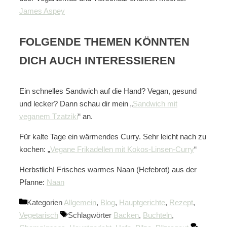
James Aspey
FOLGENDE THEMEN KÖNNTEN
DICH AUCH INTERESSIEREN
Ein schnelles Sandwich auf die Hand? Vegan, gesund
und lecker? Dann schau dir mein „
Sandwich mit
veganem Tzatziki
“ an.
Für kalte Tage ein wärmendes Curry. Sehr leicht nach zu
kochen: „
Vegane Frikadellen mit Kokos-Linsen-Curry
“
Herbstlich! Frisches warmes Naan (Hefebrot) aus der
Pfanne:
Naan
Kategorien
Allgemein
,
Blog
,
Hauptgerichte
,
Rezept
,
Vegetarisch
Schlagwörter
Backen
,
Buchteln
,