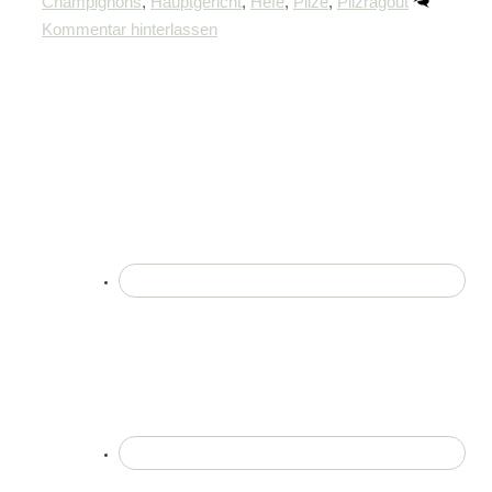
Champignons
,
Hauptgericht
,
Hefe
,
Pilze
,
Pilzragout
Kommentar hinterlassen