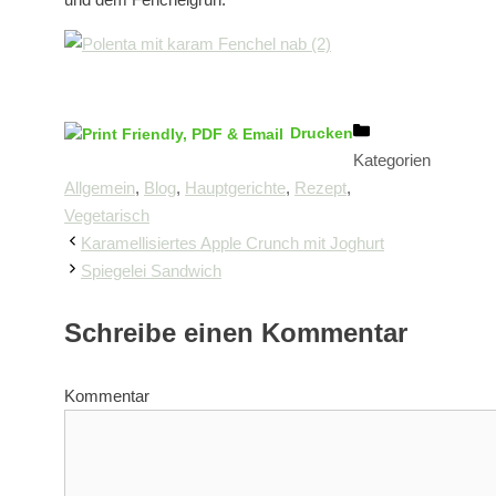
Drucken
Kategorien
Allgemein
,
Blog
,
Hauptgerichte
,
Rezept
,
Vegetarisch
Karamellisiertes Apple Crunch mit Joghurt
Spiegelei Sandwich
Schreibe einen Kommentar
Kommentar