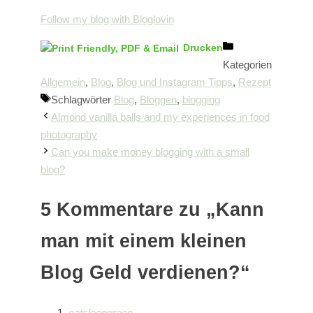
Follow my blog with Bloglovin
Drucken
Kategorien
Allgemein
,
Blog
,
Blog und Instagram Tipps
,
Rezept
Schlagwörter
Blog
,
Bloggen
,
blogging
Almond vanilla balls and my experiences in food
photography
Can you make money blogging with a small
blog?
5 Kommentare zu „Kann
man mit einem kleinen
Blog Geld verdienen?“
eatsleepgreen